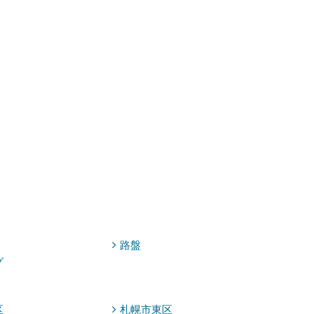
路盤
グ
区
札幌市東区