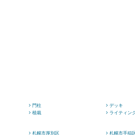
り
門柱
デッキ
植栽
ライティン
札幌市厚別区
札幌市手稲