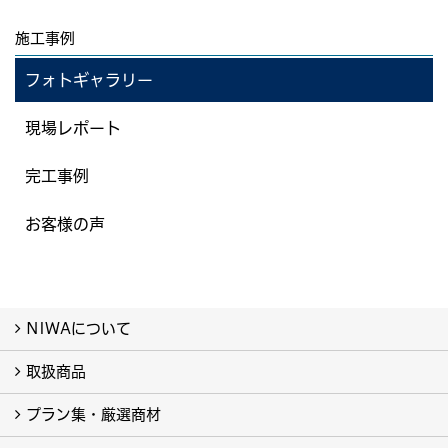
施工事例
フォトギャラリー
現場レポート
完工事例
お客様の声
NIWAについて
取扱商品
NIWAについて
プラン集・厳選商材
取扱商品-すべて-
カーポート (5)