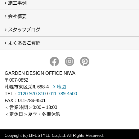
施工事例
厳選商材-すべて- (4)
会社概要
フォトギャラリー
完工事例
スタッフブログ
会社概要・アクセス
イベント一覧
よくあるご質問
スタッフブログ
スタッフ一覧
よくあるご質問
GARDEN DESIGN OFFICE NIWA
〒007-0852
札幌市東区栄町698-4
地図
TEL：
0120-970-810
/
011-789-4500
FAX：011-789-4501
＜営業時間＞9:00～18:00
＜定休日＞夏季・冬期休暇
Copyright (c) LIFESTYLE Co.,Ltd. All Rights Reserved.