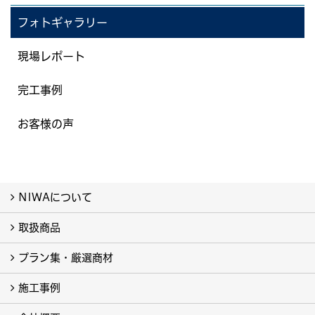
フォトギャラリー
現場レポート
完工事例
お客様の声
NIWAについて
取扱商品
NIWAについて
プラン集・厳選商材
取扱商品-すべて-
カーポート (5)
施工事例
厳選商材-すべて- (4)