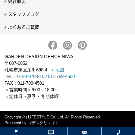
会社概要
フォトギャラリー
完工事例
スタッフブログ
会社概要・アクセス
イベント一覧
よくあるご質問
スタッフブログ
スタッフ一覧
よくあるご質問
GARDEN DESIGN OFFICE NIWA
〒007-0852
札幌市東区栄町698-4
地図
TEL：
0120-970-810
/
011-789-4500
FAX：011-789-4501
＜営業時間＞9:00～18:00
＜定休日＞夏季・冬期休暇
Copyright (c) LIFESTYLE Co.,Ltd. All Rights Reserved.
Produced by
ゴデスクリエイト