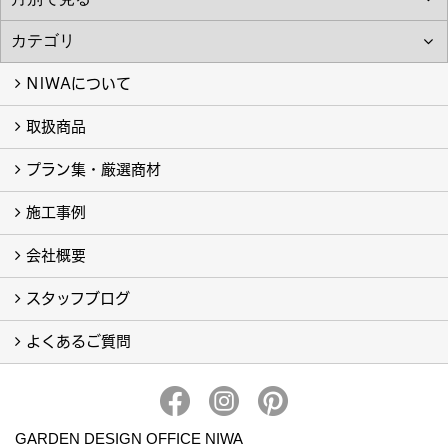
NIWAについて
取扱商品
NIWAについて
プラン集・厳選商材
取扱商品-すべて-
カーポート (5)
施工事例
厳選商材-すべて- (4)
会社概要
フォトギャラリー
完工事例
スタッフブログ
会社概要・アクセス
イベント一覧
よくあるご質問
スタッフブログ
スタッフ一覧
よくあるご質問
GARDEN DESIGN OFFICE NIWA