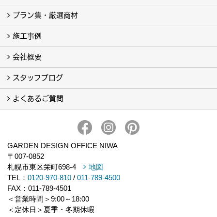
プラン集・厳選商材
取扱商品-すべて-
カーポート (5)
施工事例
厳選商材-すべて- (4)
会社概要
フォトギャラリー
完工事例
スタッフブログ
会社概要・アクセス
イベント一覧
よくあるご質問
スタッフブログ
スタッフ一覧
よくあるご質問
GARDEN DESIGN OFFICE NIWA
〒007-0852
札幌市東区栄町698-4
地図
TEL：
0120-970-810
/
011-789-4500
FAX：011-789-4501
＜営業時間＞9:00～18:00
＜定休日＞夏季・冬期休暇